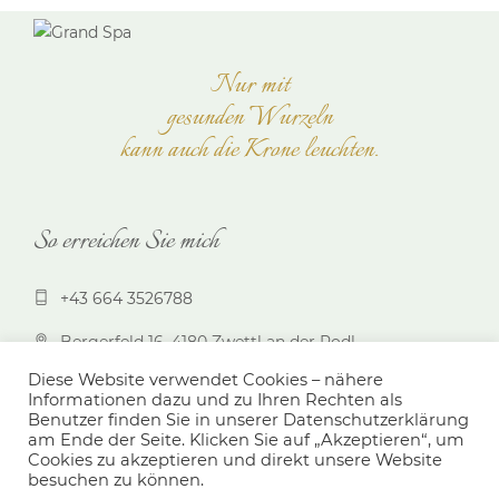
Nur mit
gesunden Wurzeln
kann auch die Krone leuchten.
So erreichen Sie mich
+43 664 3526788
Bergerfeld 16, 4180 Zwettl an der Rodl
Diese Website verwendet Cookies – nähere
Telefonzeit Mo-Fr von 7.15 - 8.15 Uhr, Termin nach
Informationen dazu und zu Ihren Rechten als
Vereinbarung
Benutzer finden Sie in unserer Datenschutzerklärung
am Ende der Seite. Klicken Sie auf „Akzeptieren“, um
Cookies zu akzeptieren und direkt unsere Website
Datenschutzerklärung
Impressum
besuchen zu können.